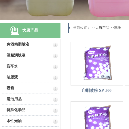
当前位置： >>
大唐产品
>>
喷粉
大唐产品
免酒精润版液
资质证书
酒精润版液
洗车水
洁版液
喷粉
印刷喷粉 SP-500
清洁用品
特殊化学品
水性光油
资质证书